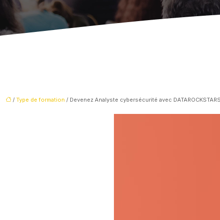
/
Type de formation
/ Devenez Analyste cybersécurité avec DATAROCKSTAR