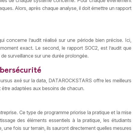
onsables de chaque système concerné. Pour chaque événement
taques. Alors, après chaque analyse, il doit émettre un rapport
i concerne l’audit réalisé sur une période bien précise. Ici,
 moment exact. Le second, le rapport SOC2, est l’audit que
es de surveillance sur une durée prolongée.
ybersécurité
n cursus axé sur la data, DATAROCKSTARS offre les meilleurs
nt être adaptées aux besoins de chacun.
ntreprise. Ce type de programme priorise la pratique et la mise
tissage des éléments essentiels à la pratique, les étudiants
, une fois sur terrain, ils sauront directement quelles mesures