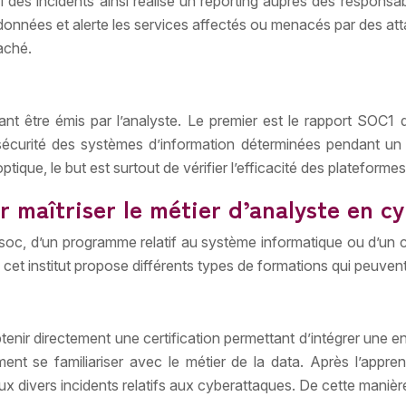
ivi des incidents ainsi réalise un reporting auprès des resp
s données et alerte les services affectés ou menacés par des at
taché.
t être émis par l’analyste. Le premier est le rapport SOC1 qu
 sécurité des systèmes d’information déterminées pendant un
ptique, le but est surtout de vérifier l’efficacité des plateform
r maîtriser le métier d’analyste en c
 soc, d’un programme relatif au système informatique ou d’u
et institut propose différents types de formations qui peuve
tenir directement une certification permettant d’intégrer une e
ent se familiariser avec le métier de la data. Après l’appren
ux divers incidents relatifs aux cyberattaques. De cette manière