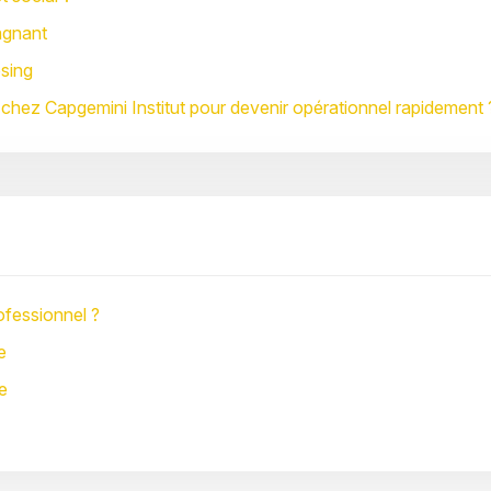
agnant
osing
 chez Capgemini Institut pour devenir opérationnel rapidement 
ofessionnel ?
e
e